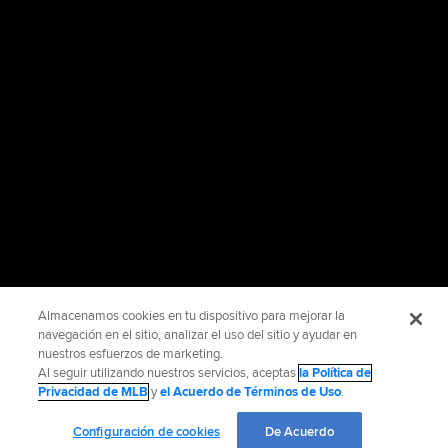
Almacenamos cookies en tu dispositivo para mejorar la
navegación en el sitio, analizar el uso del sitio y ayudar en
nuestros esfuerzos de marketing.
Al seguir utilizando nuestros servicios, aceptas
la Política de
Privacidad de MLB
y
el Acuerdo de Términos de Uso
.
Configuración de cookies
De Acuerdo