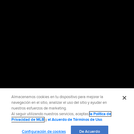
Almacenamos cookies en tu dispositivo para mejorar la
navegación en el sitio, analizar el uso del sitio y ayudar en
nuestros esfuerzos de marketing.
Al seguir utilizando nuestros servicios, aceptas
la Política de
Privacidad de MLB
y
el Acuerdo de Términos de Uso
.
Configuración de cookies
De Acuerdo