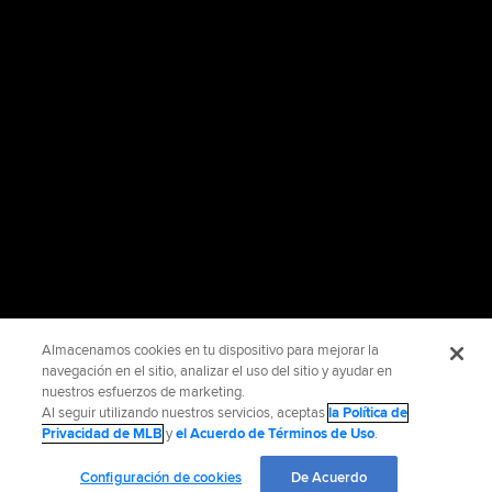
Almacenamos cookies en tu dispositivo para mejorar la
navegación en el sitio, analizar el uso del sitio y ayudar en
nuestros esfuerzos de marketing.
Al seguir utilizando nuestros servicios, aceptas
la Política de
Privacidad de MLB
y
el Acuerdo de Términos de Uso
.
Configuración de cookies
De Acuerdo