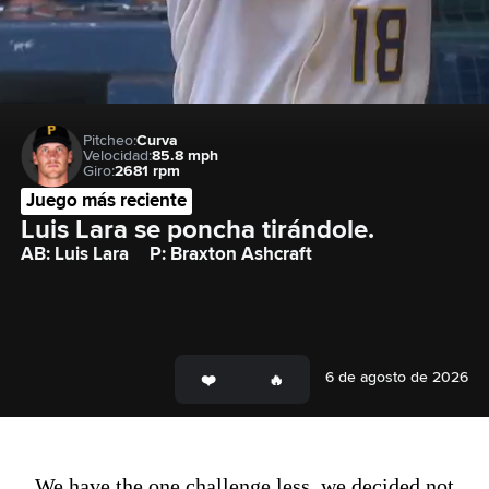
Pitcheo:
Curva
Velocidad:
85.8 mph
Giro:
2681 rpm
Juego más reciente
Luis Lara se poncha tirándole.
AB: Luis Lara
P: Braxton Ashcraft
6 de agosto de 2026
We have the one challenge less, we decided not