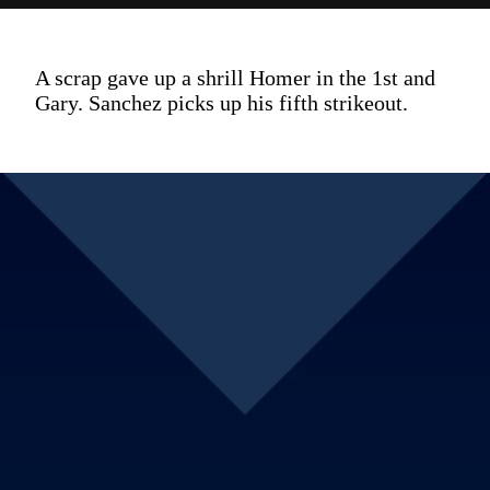
A scrap gave up a shrill Homer in the 1st and
Gary. Sanchez picks up his fifth strikeout.