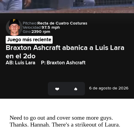
Pitcheo:
Recta de Cuatro Costuras
Velocidad:
97.5 mph
Giro:
2390 rpm
Juego más reciente
Braxton Ashcraft abanica a Luis Lara 
en el 2do
AB: Luis Lara
P: Braxton Ashcraft
6 de agosto de 2026
Need to go out and cover some more guys.
Thanks. Hannah. There's a strikeout of Laura.