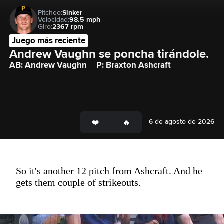
Pitcheo:
Sinker
Velocidad:
98.5 mph
Giro:
2367 rpm
Juego más reciente
Andrew Vaughn se poncha tirándole.
AB: Andrew Vaughn
P: Braxton Ashcraft
6 de agosto de 2026
So it's another 12 pitch from Ashcraft. And he
gets them couple of strikeouts.