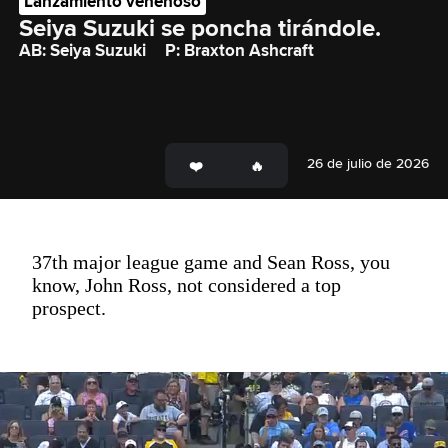
Lanzamiento venenoso
Seiya Suzuki se poncha tirándole.
AB: Seiya Suzuki
P: Braxton Ashcraft
26 de julio de 2026
37th major league game and Sean Ross, you
know, John Ross, not considered a top
prospect.