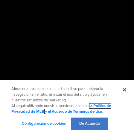
Almacenamos cookies en tu dispositivo para mejorar la
navegación en el sitio, analizar el uso del sitio y ayudar en
nuestros esfuerzos de marketing.
Al seguir utilizando nuestros servicios, aceptas
la Política de
Privacidad de MLB
y
el Acuerdo de Términos de Uso
.
Configuración de cookies
De Acuerdo