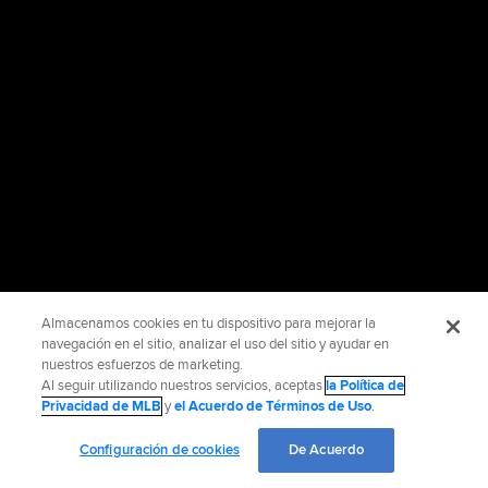
Almacenamos cookies en tu dispositivo para mejorar la
navegación en el sitio, analizar el uso del sitio y ayudar en
nuestros esfuerzos de marketing.
Al seguir utilizando nuestros servicios, aceptas
la Política de
Privacidad de MLB
y
el Acuerdo de Términos de Uso
.
Configuración de cookies
De Acuerdo