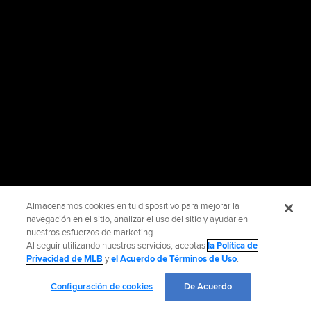
Almacenamos cookies en tu dispositivo para mejorar la
navegación en el sitio, analizar el uso del sitio y ayudar en
nuestros esfuerzos de marketing.
Al seguir utilizando nuestros servicios, aceptas
la Política de
Privacidad de MLB
y
el Acuerdo de Términos de Uso
.
Configuración de cookies
De Acuerdo