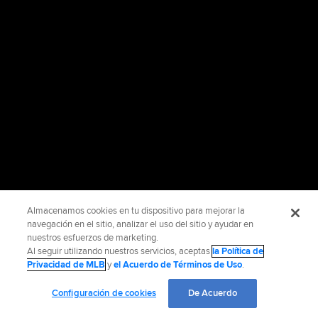
Almacenamos cookies en tu dispositivo para mejorar la
navegación en el sitio, analizar el uso del sitio y ayudar en
nuestros esfuerzos de marketing.
Al seguir utilizando nuestros servicios, aceptas
la Política de
Privacidad de MLB
y
el Acuerdo de Términos de Uso
.
Configuración de cookies
De Acuerdo