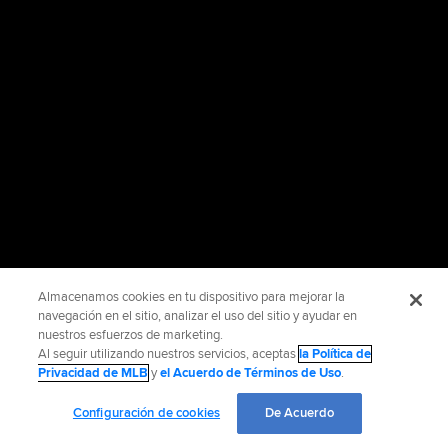
Almacenamos cookies en tu dispositivo para mejorar la
navegación en el sitio, analizar el uso del sitio y ayudar en
nuestros esfuerzos de marketing.
Al seguir utilizando nuestros servicios, aceptas
la Política de
Privacidad de MLB
y
el Acuerdo de Términos de Uso
.
Configuración de cookies
De Acuerdo