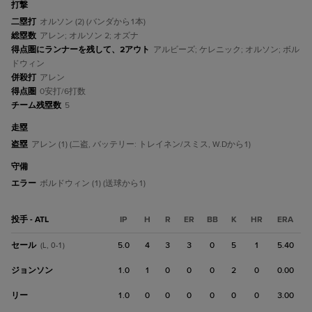
打撃
二塁打
オルソン (2) (バンダから1本)
総塁数
アレン; オルソン 2; オズナ
得点圏にランナーを残して、2アウト
アルビーズ; ケレニック; オルソン; ボル
ドウィン
併殺打
アレン
得点圏
0安打/6打数
チーム残塁数
5
走塁
盗塁
アレン (1) (二盗, バッテリー: トレイネン/スミス, W.Dから1)
守備
エラー
ボルドウィン (1) (送球から1)
投手 - ATL
IP
H
R
ER
BB
K
HR
ERA
セール
5.0
4
3
3
0
5
1
5.40
(L, 0-1)
ジョンソン
1.0
1
0
0
0
2
0
0.00
リー
1.0
0
0
0
0
0
0
3.00