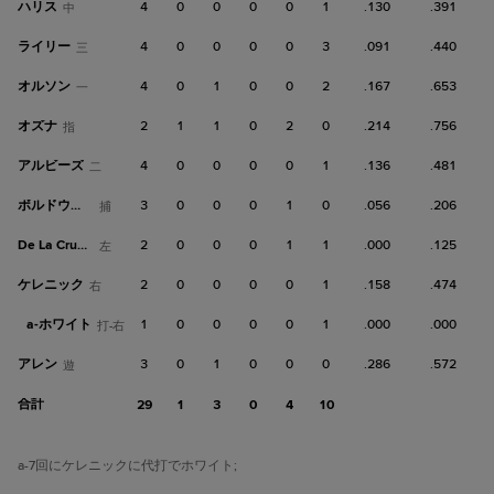
ハリス
4
0
0
0
0
1
.130
.391
中
ライリー
4
0
0
0
0
3
.091
.440
三
オルソン
4
0
1
0
0
2
.167
.653
一
オズナ
2
1
1
0
2
0
.214
.756
指
アルビーズ
4
0
0
0
0
1
.136
.481
二
ボルドウィン
3
0
0
0
1
0
.056
.206
捕
De La Cruz, B
2
0
0
0
1
1
.000
.125
左
ケレニック
2
0
0
0
0
1
.158
.474
右
a-
ホワイト
1
0
0
0
0
1
.000
.000
打-右
アレン
3
0
1
0
0
0
.286
.572
遊
合計
29
1
3
0
4
10
a
-7回にケレニックに代打でホワイト
;