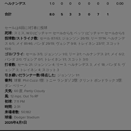
ヘルナンデス
1.0
0
0
0
0
0
0
0.00
合計
8.0
5
3
3
0
7
1
セールは6回に3打者に投球
死球
:
スミス, W.D (ピッチャー セールから1); ベッツ (ピッチャー セールから1)
投球数/ストライク数
:
セール 87/63; ジョンソン 26/19; リー 17/14; ヘルナンデ
ス 6/5; メイ 81/46; バンダ 29/19; ヴェシア 9/8; トレイネン 23/17; スコット
10/6
ゴロ/フライ
:
セール 3/5; ジョンソン 1/0; リー 2/1; ヘルナンデス 2/1; メイ 6/2;
バンダ 2/0; ヴェシア 0/1; トレイネン 1/1; スコット 3/0
打者数
:
セール 21; ジョンソン 4; リー 3; ヘルナンデス 3; メイ 18; バンダ 5; ヴ
ェシア 3; トレイネン 4; スコット 3
引き継いだランナー数/得点した
:
ジョンソン 1/1
審判
:
球審: Phil Cuzzi 1塁: トニー ランダゾ 2塁: クリント ボンドラック 3塁:
ダン ベリーノ
天気
:
60 度, Partly Cloudy
風
:
12 mps, Out To RF
初球
:
7:11 PM
時間
:
2:31
来場者数
:
50,182
球場
:
Dodger Stadium
2025年4月1日