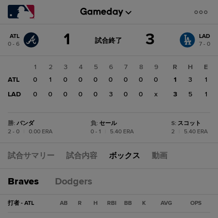
Score
1
3
ATL
LAD
change:
LAD
GAME
試合終了
0 - 6
7 - 0
STATE
3
CHANGE:
試
ATL
合
1
2
3
4
5
6
7
8
9
R
H
E
終
1
了
ATL
0
1
0
0
0
0
0
0
0
1
3
1
LAD
0
0
0
0
0
3
0
0
x
3
5
1
勝
:
バンダ
負
:
セール
S
:
スコット
2 - 0
|
0.00 ERA
0 - 1
|
5.40 ERA
2
|
5.40 ERA
試合サマリー
試合内容
ボックス
動画
Braves
Dodgers
打者 - ATL
AB
R
H
RBI
BB
K
AVG
OPS