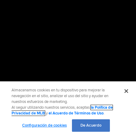
Almacenamos cookies en tu dispositivo para mejorar la
navegación en el sitio, analizar el uso del sitio y ayudar en
nuestros esfuerzos de marketing.
Al seguir utilizando nuestros servicios, aceptas
la Política de
Privacidad de MLB
y
el Acuerdo de Términos de Uso
.
Configuración de cookies
De Acuerdo