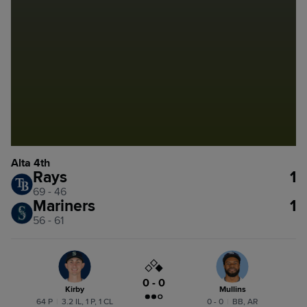
Alta 4th
Rays
1
69 - 46
Mariners
1
56 - 61
0 - 0
Kirby
Mullins
64 P
|
3.2 IL, 1 P, 1 CL
0 - 0
|
BB, AR