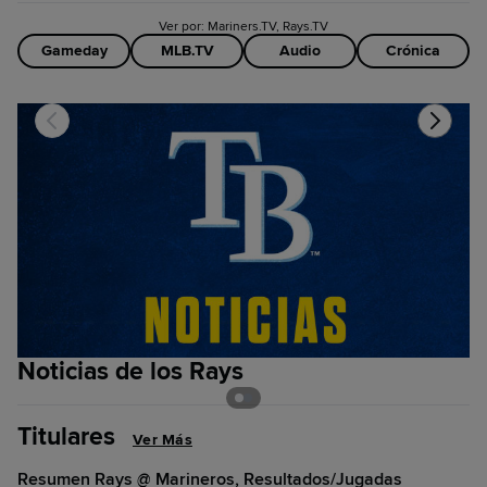
Ver por: Mariners.TV, Rays.TV
Gameday
MLB.TV
Audio
Crónica
Noticias de los Rays
B
Titulares
Ver Más
Resumen Rays @ Marineros, Resultados/Jugadas