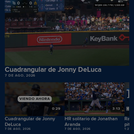
Cuadrangular de Jonny DeLuca
7 DE AGO, 2026
VIENDO AHORA
5
0:29
3:13
Cuadrangular de Jonny
HR solitario de Jonathan
Rays
DeLuca
Aranda
pit
7 DE AGO, 2026
7 DE AGO, 2026
1:27 