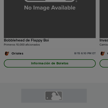
Bobblehead de Flappy Boi
Inva
Primeros 10,000 aficionados
Camise
Orioles
8/15 6:10 PM ET
Información de Boletos