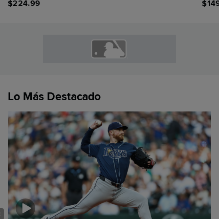
$
224.99
$
14
Lo Más Destacado
2