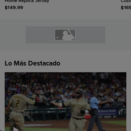
Home Replica Jersey
Cust
$
149.99
$
16
Lo Más Destacado