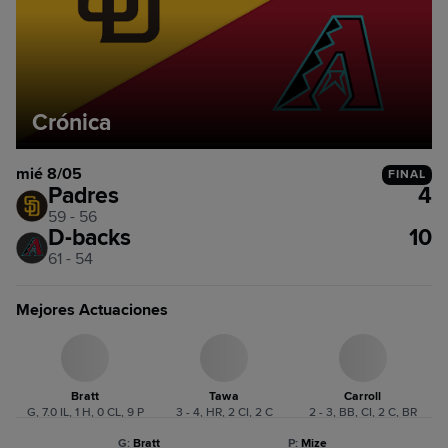
Crónica
mié 8/05
FINAL
Padres
4
59 - 56
D-backs
10
61 - 54
Mejores Actuaciones
Bratt
Tawa
Carroll
G, 7.0 IL, 1 H, 0 CL, 9 P
3 - 4, HR, 2 CI, 2 C
2 - 3, BB, CI, 2 C, BR
G
:
Bratt
P
:
Mize