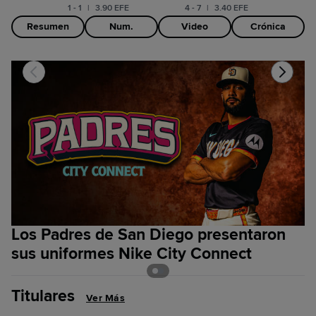
1 - 1
|
3.90 EFE
4 - 7
|
3.40 EFE
Resumen
Num.
Video
Crónica
Los Padres de San Diego presentaron
¡
sus uniformes Nike City Connect
O
Titulares
Ver Más