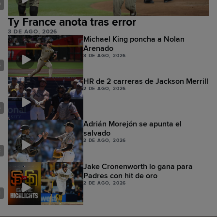
0
Ty France anota tras error
3 DE AGO, 2026
Michael King poncha a Nolan
Arenado
3 DE AGO, 2026
6
HR de 2 carreras de Jackson Merrill
2 DE AGO, 2026
5
Adrián Morejón se apunta el
salvado
2 DE AGO, 2026
2
Jake Cronenworth lo gana para
Padres con hit de oro
2 DE AGO, 2026
1