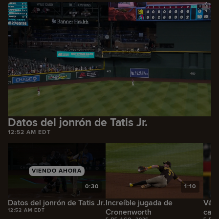
Datos del jonrón de Tatis Jr.
12:52 AM EDT
VIENDO AHORA
0
0:30
1:10
Datos del jonrón de Tatis Jr.
Increíble jugada de
Vásq
12:52 AM EDT
Cronenworth
carr