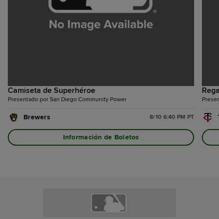
Camiseta de Superhéroe
Rega
Presentado por San Diego Community Power
Prese
Brewers
8/10 6:40 PM PT
Información de Boletos