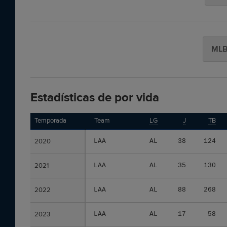
ML
Estadísticas de por vida
Temporada
Temporada
Team
LG
J
TB
2020
2020
LAA
AL
38
124
2021
2021
LAA
AL
35
130
2022
2022
LAA
AL
88
268
2023
2023
LAA
AL
17
58