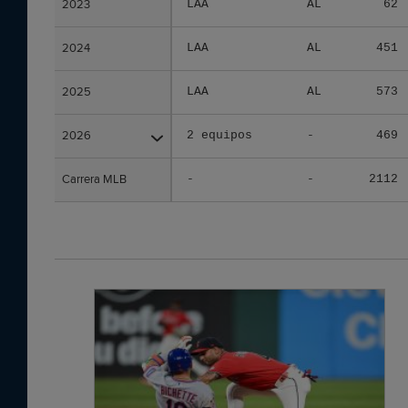
2023
2023
LAA
AL
62
2024
2024
LAA
AL
451
2025
2025
LAA
AL
573
2026
2026
2 equipos
-
469
Carrera MLB
Carrera MLB
-
-
2112