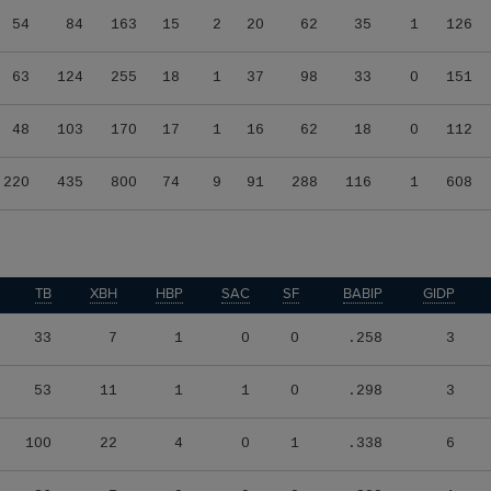
54
84
163
15
2
20
62
35
1
126
63
124
255
18
1
37
98
33
0
151
48
103
170
17
1
16
62
18
0
112
220
435
800
74
9
91
288
116
1
608
TB
XBH
HBP
SAC
SF
BABIP
GIDP
33
7
1
0
0
.258
3
53
11
1
1
0
.298
3
100
22
4
0
1
.338
6