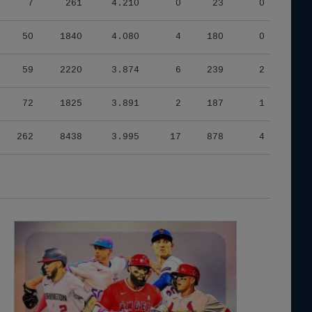
7
261
4.210
0
23
0
50
1840
4.080
4
180
0
59
2220
3.874
6
239
2
72
1825
3.891
2
187
1
262
8438
3.995
17
878
4