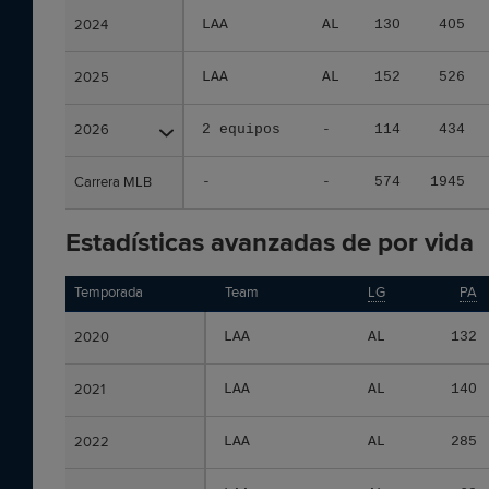
2024
2024
LAA
AL
130
405
2025
2025
LAA
AL
152
526
2026
2026
2 equipos
-
114
434
Carrera MLB
Carrera MLB
-
-
574
1945
Estadísticas avanzadas de por vida
Temporada
Temporada
Team
LG
PA
2020
2020
LAA
AL
132
2021
2021
LAA
AL
140
2022
2022
LAA
AL
285