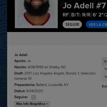
Jo Adell
#7
RF
B/T: R/R
6' 2"/
SEGUIR
VER LA C
Jo Adell
Apodo:
Jo
A
A
Nacido:
4/08/1999 en Shelby, NC
T
T
Draft:
2017, Los Angeles Angels, Ronda: 1, Selección
T
T
General: 10
Preparatoria:
Ballard, Louisville, KY
Es
Debut:
8/04/2020
Seguira:
Más Info Biográfica +