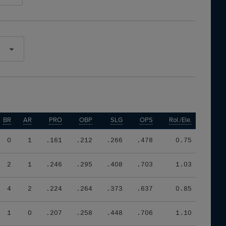
BR
AR
PRO
OBP
SLG
OPS
Rol./Ele.
0
1
.161
.212
.266
.478
0.75
2
1
.246
.295
.408
.703
1.03
4
2
.224
.264
.373
.637
0.85
1
0
.207
.258
.448
.706
1.10