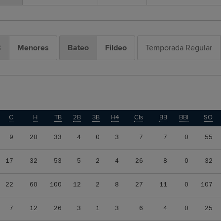
B
Menores
Bateo
Fildeo
Temporada Regular
C
H
TB
2B
3B
H4
CIs
BB
BBI
SO
9
20
33
4
0
3
7
7
0
55
17
32
53
5
2
4
26
8
0
32
22
60
100
12
2
8
27
11
0
107
7
12
26
3
1
3
6
4
0
25