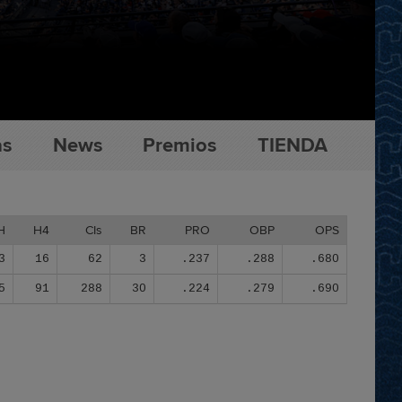
as
News
Premios
TIENDA
H
H4
CIs
BR
PRO
OBP
OPS
3
16
62
3
.237
.288
.680
5
91
288
30
.224
.279
.690