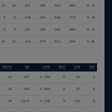
15
10
.207
.280
.402
.682
0.72
5
1
.236
.293
.485
.778
0.79
3
0
.237
.288
.392
.680
0.79
30
15
.224
.279
.411
.690
0.80
GIDPO
NP
P/PA
ROE
LOB
DET
14
547
4.144
0
69
1
24
569
4.064
2
47
0
36
1176
4.126
3
133
0