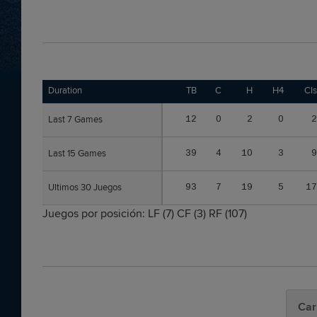
Duration
Duration
TB
C
H
H4
CIs
Last 7 Games
Last 7 Games
12
0
2
0
2
Last 15 Games
Last 15 Games
39
4
10
3
9
Ultimos 30 Juegos
Ultimos 30 Juegos
93
7
19
5
17
Juegos por posición:
LF
(7)
CF
(3)
RF
(107)
Car