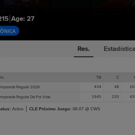
215
Age: 27
RÓNICA
Res.
Estadístic
ño
ño
TB
C
emporada Regular 2026
emporada Regular 2026
434
48
10
emporada Regular De Por Vida
emporada Regular De Por Vida
1945
220
43
tatus:
Activo
CLE Próximo Juego:
08-07 @ CWS