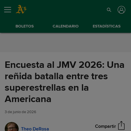
Saltar al Contenido
BOLETOS
CALENDARIO
ESTADÍSTICAS
Encuesta al JMV 2026: Una
reñida batalla entre tres
superestrellas en la
Encuesta al JMV 2026: Una
Americana
Compartir
reñida batalla entre tres
superestrellas en la Americana
3 de junio de 2026
Compartir
Theo DeRosa