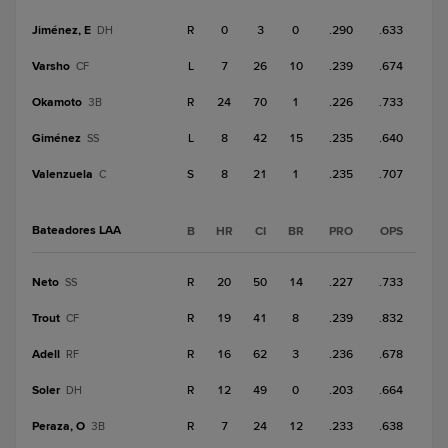
Jiménez, E
R
0
3
0
.290
.633
DH
Varsho
L
7
26
10
.239
.674
CF
Okamoto
R
24
70
1
.226
.733
3B
Giménez
L
8
42
15
.235
.640
SS
Valenzuela
S
8
21
1
.235
.707
C
Bateadores LAA
B
HR
CI
BR
PRO
OPS
Neto
R
20
50
14
.227
.733
SS
Trout
R
19
41
8
.239
.832
CF
Adell
R
16
62
3
.236
.678
RF
Soler
R
12
49
0
.203
.664
DH
Peraza, O
R
7
24
12
.233
.638
3B