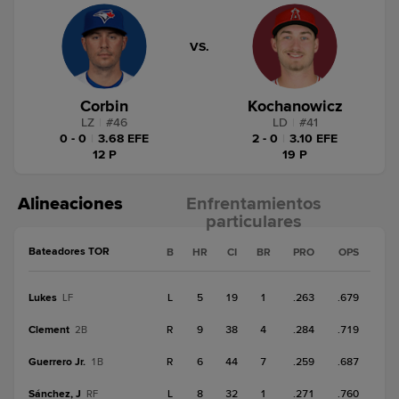
VS.
Corbin
Kochanowicz
LZ
|
#
46
LD
|
#
41
0 - 0
|
3.68 EFE
2 - 0
|
3.10 EFE
12 P
19 P
Alineaciones
Enfrentamientos
particulares
Bateadores TOR
B
HR
CI
BR
PRO
OPS
Lukes
L
5
19
1
.263
.679
LF
Clement
R
9
38
4
.284
.719
2B
Guerrero Jr.
R
6
44
7
.259
.687
1B
Sánchez, J
L
8
32
1
.271
.760
RF