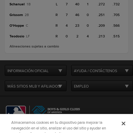
Schanuel
L
7
40
1
.272
.732
1B
Grissom
R
7
46
0
.251
.705
2B
O'Hoppe
R
4
23
0
.209
.566
C
Teodosio
R
0
2
4
.213
.515
LF
Alineaciones sujetas a cambio
INFORMACIÓN OFICIAL
AYUDA / CONTÁCTENOS
MÁS SITIOS MLB Y AFILIADOS
EMPLEO
Almacenamos cookies en tu dispositivo para mejorar la
navegación en el sitio, analizar el uso del sitio y ayudar en
CONNECT WITH
MLB