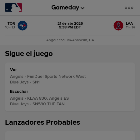
TOR
21 de abr 2026
LAA
10 - 13
9:38 PM EDT
11 - 14
Angel Stadium
•
Anaheim, CA
Sigue el juego
Ver
Angels - FanDuel Sports Network West
Blue Jays - SN1
Escuchar
Angels - KLAA 830, Angels ES
Blue Jays - SN590 THE FAN
Lanzadores Probables