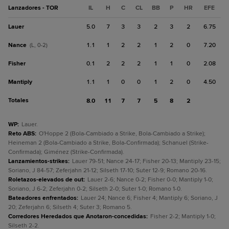
Lanzadores - TOR
IL
H
C
CL
BB
P
HR
EFE
Lauer
5.0
7
3
3
2
3
2
6.75
Nance
1.1
1
2
2
1
2
0
7.20
(L, 0-2)
Fisher
0.1
2
2
2
1
1
0
2.08
Mantiply
1.1
1
0
0
1
2
0
4.50
Totales
8.0
11
7
7
5
8
2
WP
:
Lauer.
Reto ABS
:
O'Hoppe 2 (Bola-Cambiado a Strike, Bola-Cambiado a Strike);
Heineman 2 (Bola-Cambiado a Strike, Bola-Confirmada); Schanuel (Strike-
Confirmada); Giménez (Strike-Confirmada).
Lanzamientos-strikes
:
Lauer 79-51; Nance 24-17; Fisher 20-13; Mantiply 23-15;
Soriano, J 84-57; Zeferjahn 21-12; Silseth 17-10; Suter 12-9; Romano 20-16.
Roletazos-elevados de out
:
Lauer 2-6; Nance 0-2; Fisher 0-0; Mantiply 1-0;
Soriano, J 6-2; Zeferjahn 0-2; Silseth 2-0; Suter 1-0; Romano 1-0.
Bateadores enfrentados
:
Lauer 24; Nance 6; Fisher 4; Mantiply 6; Soriano, J
20; Zeferjahn 6; Silseth 4; Suter 3; Romano 5.
Corredores Heredados que Anotaron-concedidas
:
Fisher 2-2; Mantiply 1-0;
Silseth 2-2.