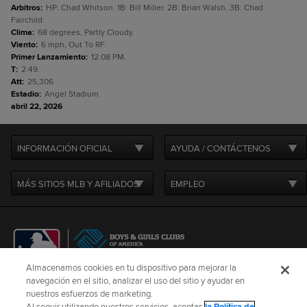
Arbitros
:
HP: Chad Whitson. 1B: Bill Miller. 2B: Brian Walsh. 3B: Chad
Fairchild.
Clima
:
68 degrees, Partly Cloudy.
Viento
:
6 mph, Out To RF.
Primer Lanzamiento
:
12:08 PM.
T
:
2:49.
Att
:
25,306.
Estadio
:
Angel Stadium.
abril 22, 2026
INFORMACIÓN OFICIAL
AYUDA / CONTÁCTENOS
MÁS SITIOS MLB Y AFILIADOS
EMPLEO
Almacenamos cookies en tu dispositivo para mejorar la
navegación en el sitio, analizar el uso del sitio y ayudar en
CONNECT WITH
MLB
nuestros esfuerzos de marketing.