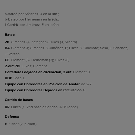
a
-Bateó por Sánchez, J en la 8th.
;
b
-Bateó por Heineman en la 9th.
;
1
-Corri� por Jiménez, E en la 9th.
;
bateo
2B
Giménez (4, Zeferjahn); Lukes (3, Silseth).
BA
Clement 3; Giménez 3; Jiménez, E; Lukes 3; Okamoto; Sosa, L; Sánchez,
J; Varsho.
CE
Clement (6); Heineman (2); Lukes (8).
2-out RBI
Lukes; Clement.
Corredores dejados en circulacion, 2 out
Clement 3.
RDP
Sosa, L.
Equipo con Corredores en Posicion de Anotar
de 2-7.
Equipo con Corredores Dejados en Circulacion
8.
corrido de bases
RR
Lukes (1, 2nd base a Soriano, J/O'Hoppe).
defensa
E
Fisher (2, pickoff).