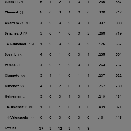
Lukes
5
1
2
1
0
1
.235
.567
LF-RF
Clement
5
0
3
1
0
0
.320
.747
2B
Guerrero Jr.
4
0
0
0
0
1
.337
.888
DH
Sánchez, J
3
0
1
0
0
2
.268
.719
RF
a-
Schneider
1
0
0
0
0
0
.176
.657
PH-LF
Sosa, L
4
0
1
0
0
1
.235
.564
1B
Varsho
4
0
1
0
0
1
.263
.767
CF
Okamoto
3
1
1
0
1
1
.207
.622
3B
Giménez
4
1
2
0
0
1
.267
.739
SS
Heineman
3
0
0
1
0
1
.219
.484
C
b-
Jiménez, E
1
0
1
0
0
0
.409
.871
PH
1-
Valenzuela
0
0
0
0
0
0
.161
.446
PR
Totales
37
3
12
3
1
9