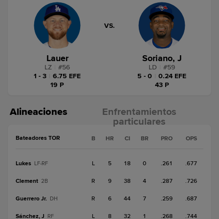
VS.
Lauer
Soriano, J
LZ
|
#
56
LD
|
#
59
1 - 3
|
6.75 EFE
5 - 0
|
0.24 EFE
19 P
43 P
Alineaciones
Enfrentamientos
particulares
Bateadores TOR
B
HR
CI
BR
PRO
OPS
Lukes
L
5
18
0
.261
.677
LF-RF
Clement
R
9
38
4
.287
.726
2B
Guerrero Jr.
R
6
44
7
.259
.687
DH
Sánchez, J
L
8
32
1
.268
.744
RF