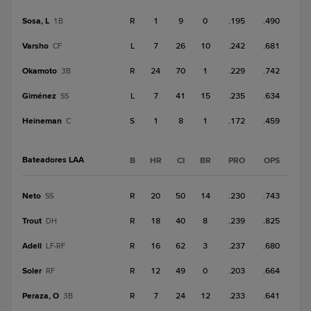
Sosa, L
R
1
9
0
.195
.490
1B
Varsho
L
7
26
10
.242
.681
CF
Okamoto
R
24
70
1
.229
.742
3B
Giménez
L
7
41
15
.235
.634
SS
Heineman
S
1
8
1
.172
.459
C
Bateadores LAA
B
HR
CI
BR
PRO
OPS
Neto
R
20
50
14
.230
.743
SS
Trout
R
18
40
8
.239
.825
DH
Adell
R
16
62
3
.237
.680
LF-RF
Soler
R
12
49
0
.203
.664
RF
Peraza, O
R
7
24
12
.233
.641
3B