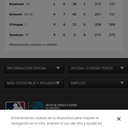
Schanuel
L
6
38
1
.273
.727
1B
Grissom
R
7
46
0
.257
.721
2B-3B
O'Hoppe
R
4
23
0
.209
.566
C
Teodosio
R
0
2
4
.213
.515
CF
Alineaciones sujetas a cambio
INFORMACIÓN OFICIAL
AYUDA / CONTÁCTENOS
MÁS SITIOS MLB Y AFILIADOS
EMPLEO
Almacenamos cookies en tu dispositivo para mejorar la
navegación en el sitio, analizar el uso del sitio y ayudar en
CONNECT WITH
MLB