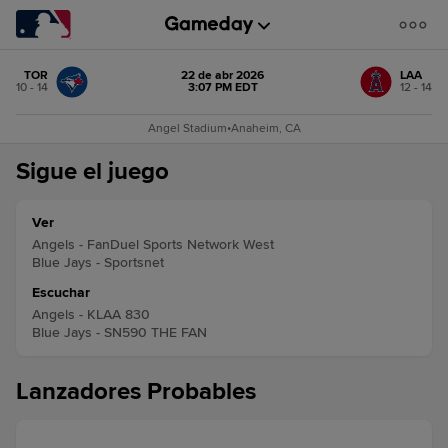
TOR
22 de abr 2026
LAA
10 - 14
3:07 PM EDT
12 - 14
Angel Stadium
•
Anaheim, CA
Sigue el juego
Ver
Angels - FanDuel Sports Network West
Blue Jays - Sportsnet
Escuchar
Angels - KLAA 830
Blue Jays - SN590 THE FAN
Lanzadores Probables