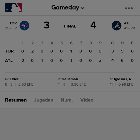
Cambio
3
4
TOR
ATL
de
JUEGO
FINAL
29 - 32
41 - 20
ACTUALIZADO:
puntuación:
ATL
FINAL
4
1
2
3
4
5
6
7
8
9
C
H
E
TOR
TOR
0
2
0
0
0
1
0
0
0
3
9
0
3
ATL
2
0
1
0
0
1
0
0
x
4
6
0
G
:
Elder
P
:
Gausman
S
:
Iglesias, R
5 - 3
|
2.63 EFE
4 - 4
|
3.36 EFE
11
|
0.96 EFE
Resumen
Jugadas
Num.
Video