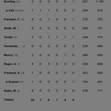
Rushing
3
0
0
0
0
1
.321
1.155
DH
a-
Call
1
1
1
0
0
0
.344
.913
PH-DH
Freeman, F
4
0
1
0
0
1
.275
.753
1B
Smith, W
4
0
0
0
0
0
.269
.721
C
Tucker
3
0
1
1
1
1
.244
.714
RF
Hernández, T
4
0
0
0
0
2
.239
.689
LF
Muncy
3
0
0
0
1
0
.284
.950
3B
Pages, A
4
0
3
0
0
0
.326
.868
CF
Freeland, A
1
0
0
0
2
0
.253
.695
2B
b-
Espinal
1
0
0
0
0
1
.192
.461
PH
Rojas, M
4
0
0
0
0
0
.278
.711
SS
Totales
32
1
6
1
4
6