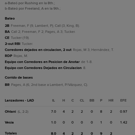
a
-Bateó por Rushing en la 8th.
;
b
-Bateó por Freeland, A en la 9th.
;
bateo
2B
Freeman, F (9, Lambert, P); Call (3, King, B).
BA
Call 2; Freeman, F 2; Pages, A 3; Tucker.
CE
Tucker (19).
2-out RBI
Tucker.
Corredores dejados en circulacion, 2 out
Rojas, M 3; Hernández, T.
RDP
Rojas, M.
Equipo con Corredores en Posicion de Anotar
de 1-8.
Equipo con Corredores Dejados en Circulacion
8.
corrido de bases
BR
Pages, A (6, 2nd base a Lambert, P/Vázquez, C).
Lanzadores - LAD
IL
H
C
CL
BB
P
HR
EFE
Ohtani
7.0
4
2
2
0
8
2
0.97
(L, 2-2)
Vesia
1.0
0
0
0
0
1
0
1.42
Totales
8.0
4
2
2
0
9
2