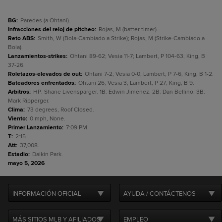
BG
:
Paredes (a Ohtani).
Infracciones del reloj de pitcheo
:
Rojas, M (batter timer).
Reto ABS
:
Smith, W (Bola-Cambiado a Strike); Rojas, M (Strike-Cambiado a
Bola).
Lanzamientos-strikes
:
Ohtani 89-62; Vesia 11-7; Lambert, P 104-63; King, B
37-26.
Roletazos-elevados de out
:
Ohtani 7-2; Vesia 0-0; Lambert, P 7-6; King, B 1-2.
Bateadores enfrentados
:
Ohtani 26; Vesia 3; Lambert, P 27; King, B 9.
Arbitros
:
HP: Shane Livensparger. 1B: Edwin Jimenez. 2B: Dan Bellino. 3B:
Mark Ripperger.
Clima
:
73 degrees, Roof Closed.
Viento
:
0 mph, None.
Primer Lanzamiento
:
7:09 PM.
T
:
2:15.
Att
:
37,008.
Estadio
:
Daikin Park.
mayo 5, 2026
INFORMACIÓN OFICIAL
AYUDA / CONTÁCTENOS
MÁS SITIOS MLB Y AFILIADOS
EMPLEO