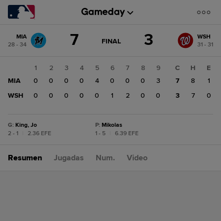
Cambio
7
3
MIA
WSH
de
JUEGO
FINAL
28 - 34
31 - 31
ACTUALIZADO:
puntuación:
WSH
FINAL
3
1
2
3
4
5
6
7
8
9
C
H
E
MIA
MIA
0
0
0
0
4
0
0
0
3
7
8
1
7
WSH
0
0
0
0
0
1
2
0
0
3
7
0
G
:
King, Jo
P
:
Mikolas
2 - 1
|
2.36 EFE
1 - 5
|
6.39 EFE
Resumen
Jugadas
Num.
Video