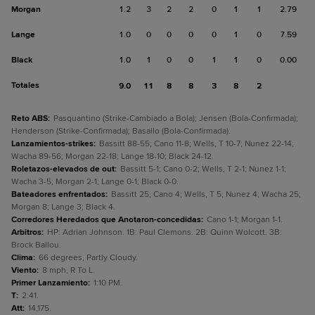
Morgan
1.2
3
2
2
0
1
1
2.79
Lange
1.0
0
0
0
0
1
0
7.59
Black
1.0
1
0
0
1
1
0
0.00
Totales
9.0
11
8
8
3
8
2
Reto ABS
:
Pasquantino (Strike-Cambiado a Bola); Jensen (Bola-Confirmada);
Henderson (Strike-Confirmada); Basallo (Bola-Confirmada).
Lanzamientos-strikes
:
Bassitt 88-55; Cano 11-8; Wells, T 10-7; Nunez 22-14;
Wacha 89-56; Morgan 22-18; Lange 18-10; Black 24-12.
Roletazos-elevados de out
:
Bassitt 5-1; Cano 0-2; Wells, T 2-1; Nunez 1-1;
Wacha 3-5; Morgan 2-1; Lange 0-1; Black 0-0.
Bateadores enfrentados
:
Bassitt 25; Cano 4; Wells, T 5; Nunez 4; Wacha 25;
Morgan 8; Lange 3; Black 4.
Corredores Heredados que Anotaron-concedidas
:
Cano 1-1; Morgan 1-1.
Arbitros
:
HP: Adrian Johnson. 1B: Paul Clemons. 2B: Quinn Wolcott. 3B:
Brock Ballou.
Clima
:
66 degrees, Partly Cloudy.
Viento
:
8 mph, R To L.
Primer Lanzamiento
:
1:10 PM.
T
:
2:41.
Att
:
14,175.