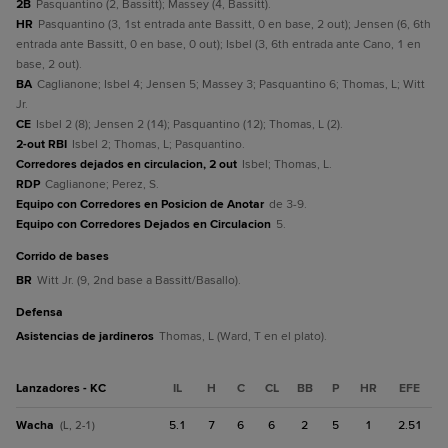
2B
Pasquantino (2, Bassitt); Massey (4, Bassitt).
HR
Pasquantino (3, 1st entrada ante Bassitt, 0 en base, 2 out); Jensen (6, 6th
entrada ante Bassitt, 0 en base, 0 out); Isbel (3, 6th entrada ante Cano, 1 en
base, 2 out).
BA
Caglianone; Isbel 4; Jensen 5; Massey 3; Pasquantino 6; Thomas, L; Witt
Jr.
CE
Isbel 2 (8); Jensen 2 (14); Pasquantino (12); Thomas, L (2).
2-out RBI
Isbel 2; Thomas, L; Pasquantino.
Corredores dejados en circulacion, 2 out
Isbel; Thomas, L.
RDP
Caglianone; Perez, S.
Equipo con Corredores en Posicion de Anotar
de 3-9.
Equipo con Corredores Dejados en Circulacion
5.
corrido de bases
BR
Witt Jr. (9, 2nd base a Bassitt/Basallo).
defensa
Asistencias de jardineros
Thomas, L (Ward, T en el plato).
Lanzadores - KC
IL
H
C
CL
BB
P
HR
EFE
Wacha
5.1
7
6
6
2
5
1
2.51
(L, 2-1)