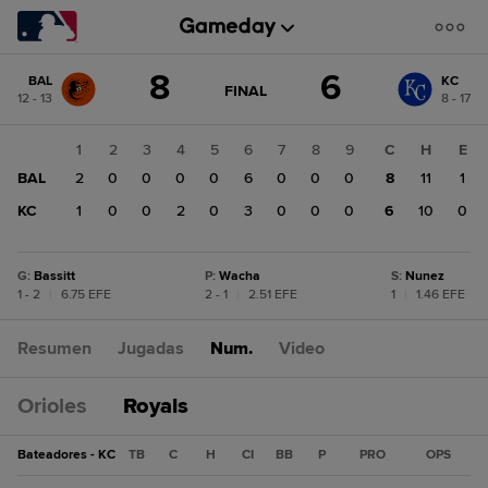
Cambio
8
6
BAL
KC
de
JUEGO
FINAL
12 - 13
8 - 17
ACTUALIZADO:
puntuación:
KC
FINAL
6
1
2
3
4
5
6
7
8
9
C
H
E
BAL
BAL
2
0
0
0
0
6
0
0
0
8
11
1
8
KC
1
0
0
2
0
3
0
0
0
6
10
0
G
:
Bassitt
P
:
Wacha
S
:
Nunez
1 - 2
|
6.75 EFE
2 - 1
|
2.51 EFE
1
|
1.46 EFE
Resumen
Jugadas
Num.
Video
Orioles
Royals
Bateadores - KC
TB
C
H
CI
BB
P
PRO
OPS