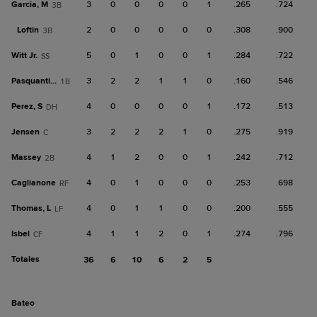
Garcia, M
3
0
0
0
0
1
.265
.724
3B
Loftin
2
0
0
0
0
0
.308
.900
3B
Witt Jr.
5
0
1
0
0
1
.284
.722
SS
Pasquantino
3
2
2
1
1
0
.160
.546
1B
Perez, S
4
0
0
0
0
1
.172
.513
DH
Jensen
3
2
2
2
1
0
.275
.919
C
Massey
4
1
2
0
0
1
.242
.712
2B
Caglianone
4
0
1
0
0
0
.253
.698
RF
Thomas, L
4
0
1
1
0
0
.200
.555
LF
Isbel
4
1
1
2
0
1
.274
.796
CF
Totales
36
6
10
6
2
5
bateo