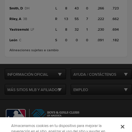
Smith, D
L
8
43
0
.266
.723
DH
Riley, A
R
13
55
7
.222
.662
3B
Yastrzemski
L
8
32
1
.230
.694
LF
León
S
0
0
0
.091
.182
C
Alineaciones sujetas a cambio
INFORMACIÓN OFICIAL
AYUDA / CONTÁCTENOS
MÁS SITIOS MLB Y AFILIADOS
EMPLEO
Almacenamos cookies en tu dispositivo para mejorar la
navegación en el sitio, analizar el uso del sitio y ayudar en