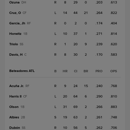
Ozuna
R
8
29
0
.203
.613
DH
Cruz, O
L
14
44
21
.264
.822
CF
Garcia, Jh
R
0
2
0
.174
.404
RF
Horwitz
L
10
37
1
.271
.814
1B
Triolo
R
1
20
9
.239
.620
SS
Davis, H
R
8
30
2
.170
.583
C
Bateadores ATL
B
HR
CI
BR
PRO
OPS
Acuña Jr.
R
9
24
15
.240
.768
RF
Harris II
L
20
64
6
.290
.810
CF
Olson
L
31
69
2
.266
.883
1B
Albies
S
19
63
2
.261
.748
2B
Dubón
R
10
56
5
.262
.706
SS