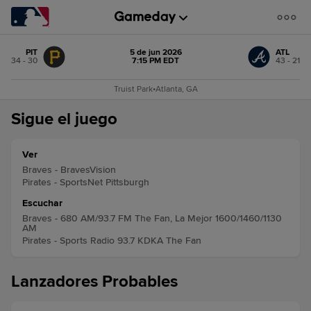
PIT
5 de jun 2026
ATL
34 - 30
7:15 PM EDT
43 - 21
Truist Park
•
Atlanta, GA
Sigue el juego
Ver
Braves - BravesVision
Pirates - SportsNet Pittsburgh
Escuchar
Braves - 680 AM/93.7 FM The Fan, La Mejor 1600/1460/1130
AM
Pirates - Sports Radio 93.7 KDKA The Fan
Lanzadores Probables