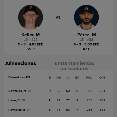
VS.
Keller, M
Pérez, M
LD
|
#
23
LZ
|
#
33
5 - 3
|
4.81 EFE
4 - 3
|
3.02 EFE
55 P
47 P
Alineaciones
Enfrentamientos
particulares
Bateadores PIT
B
HR
CI
BR
PRO
OPS
Gonzales, N
R
6
50
5
.309
.761
3B
Lowe, B
L
24
72
2
.255
.807
2B
Reynolds, B
S
15
63
7
.266
.818
LF