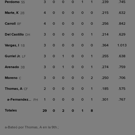
Perdomo
3
0
0
0
1
1
.239
.745
SS
Marte, K
4
0
0
0
0
0
.215
.632
2B
Carroll
4
0
0
0
0
0
.256
.842
RF
Del Castillo
3
0
0
0
0
1
.214
.629
DH
Vargas, I
3
0
0
0
0
0
.364
1.013
1B
Gurriel Jr.
3
0
1
0
0
1
.255
.638
LF
Arenado
3
0
1
0
0
1
.274
.759
3B
Moreno
3
0
0
0
0
2
.250
.706
C
Thomas, A
2
0
0
0
0
1
.185
.575
CF
a-
Fernandez, Jo
1
0
0
0
0
1
.301
.767
PH
Totales
29
0
2
0
1
8
a
-Bateó por Thomas, A en la 9th.
;