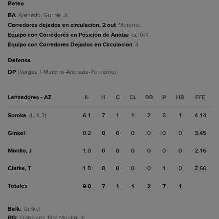
bateo
BA
Arenado; Gurriel Jr.
Corredores dejados en circulacion, 2 out
Moreno.
Equipo con Corredores en Posicion de Anotar
de 0-1.
Equipo con Corredores Dejados en Circulacion
3.
defensa
DP
(Vargas, I-Moreno-Arenado-Perdomo).
Lanzadores - AZ
IL
H
C
CL
BB
P
HR
EFE
Soroka
6.1
7
1
1
2
6
1
4.14
(L, 4-2)
Ginkel
0.2
0
0
0
0
0
0
3.45
Morillo, J
1.0
0
0
0
0
0
0
2.16
Clarke, T
1.0
0
0
0
0
1
0
2.60
Totales
9.0
7
1
1
2
7
1
Balk
:
Ginkel.
BG
:
Gonzales, N (a Morillo, J).