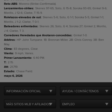
Reto ABS
:
Moreno (Strike-Confirmada).
Lanzamientos-strikes
:
Skenes 97-65; Soto, G 15-8; Soroka 93-65; Ginkel 9-6;
Morillo, J 12-6; Clarke, T 15-9.
Roletazos-elevados de out
:
Skenes 5-6; Soto, G 1-1; Soroka 5-5; Ginkel 1-1;
Morillo, J 1-2; Clarke, T 0-1.
Bateadores enfrentados
:
Skenes 26; Soto, G 4; Soroka 27; Ginkel 2; Morillo,
J 4; Clarke, T 3.
Corredores Heredados que Anotaron-concedidas
:
Ginkel 1-0.
Arbitros
:
HP: John Tumpane. 1B: Brennan Miller. 2B: Chris Conroy. 3B: Ben
May.
Clima
:
83 degrees, Clear.
Viento
:
9 mph, Varies.
Primer Lanzamiento
:
6:40 PM.
T
:
2:15.
Att
:
21,719.
Estadio
:
Chase Field.
mayo 6, 2026
INFORMACIÓN OFICIAL
AYUDA / CONTÁCTENOS
MÁS SITIOS MLB Y AFILIADOS
EMPLEO