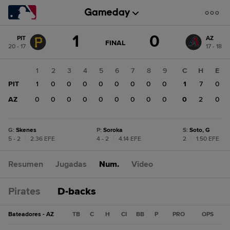
Cambio
1
0
PIT
AZ
de
JUEGO
FINAL
20 - 17
17 - 18
ACTUALIZADO:
puntuación:
AZ
FINAL
0
1
2
3
4
5
6
7
8
9
C
H
E
PIT
PIT
1
0
0
0
0
0
0
0
0
1
7
0
1
AZ
0
0
0
0
0
0
0
0
0
0
2
0
G
:
Skenes
P
:
Soroka
S
:
Soto, G
5 - 2
|
2.36 EFE
4 - 2
|
4.14 EFE
2
|
1.50 EFE
Resumen
Jugadas
Num.
Video
Pirates
D-backs
Bateadores - AZ
TB
C
H
CI
BB
P
PRO
OPS