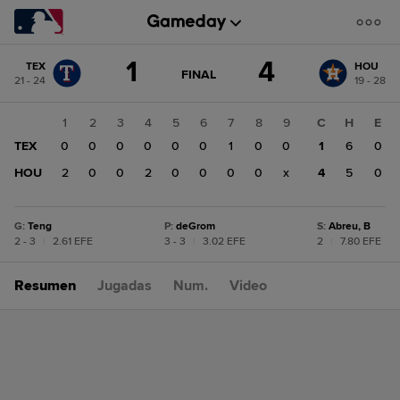
Cambio
1
4
TEX
HOU
de
JUEGO
FINAL
21 - 24
19 - 28
ACTUALIZADO:
puntuación:
HOU
FINAL
4
1
2
3
4
5
6
7
8
9
C
H
E
TEX
TEX
0
0
0
0
0
0
1
0
0
1
6
0
1
HOU
2
0
0
2
0
0
0
0
x
4
5
0
G
:
Teng
P
:
deGrom
S
:
Abreu, B
2 - 3
|
2.61 EFE
3 - 3
|
3.02 EFE
2
|
7.80 EFE
Resumen
Jugadas
Num.
Video