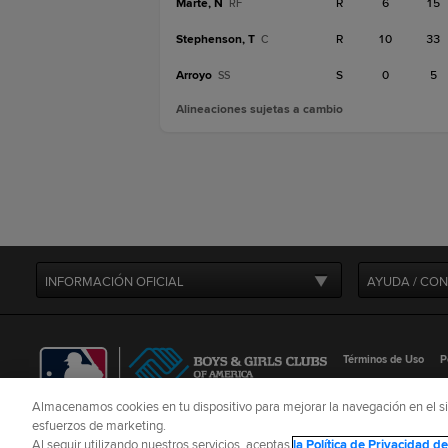
Marte, N
R
6
15
RF
Stephenson, T
R
10
33
C
Arroyo
S
0
5
SS
Alineaciones sujetas a cambio
INFORMACIÓN OFICIAL
AYUDA / CO
Términos de Uso
P
©
2026
MLB Advance
Almacenamos cookies en tu dispositivo para mejorar la navegación en el siti
esfuerzos de marketing.
CONNECT WITH
MLB
Al seguir utilizando nuestros servicios, aceptas
la Política de Privacidad 