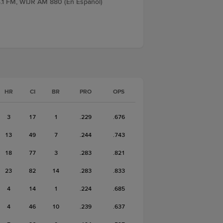
.1 FM, WIJR AM 880 (En Espanol)
HR
CI
BR
PRO
OPS
3
17
1
.229
.676
13
49
7
.244
.743
18
77
3
.283
.821
23
82
14
.283
.833
4
14
1
.224
.685
4
46
10
.239
.637