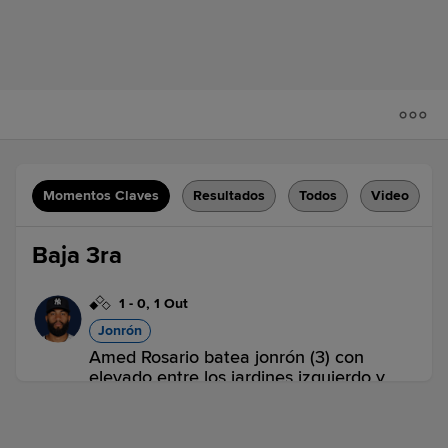
Momentos Claves
Resultados
Todos
Video
Baja 3ra
1
-
0
,
1 Out
Jonrón
Amed Rosario batea jonrón (3) con
elevado entre los jardines izquierdo y
central. J.C. Escarra anota .
KC 0,
NYY 2