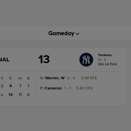
13
Yankees
JUEGO
NAL
12 - 9
ACTUALIZADO:
2do LA Este
FINAL
G
:
Warren, W
2 - 0
|
2.49 EFE
9
C
H
E
2
4
7
1
P
:
Cameron
1 - 1
|
5.40 EFE
x
13
11
0