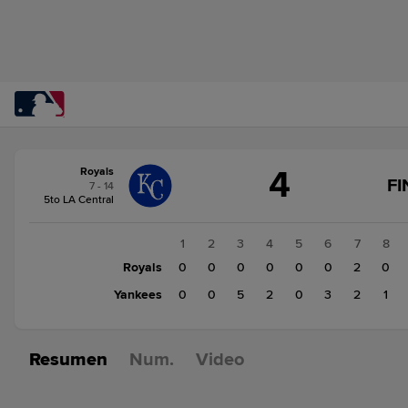
Cambio
4
Royals
de
FI
7 - 14
puntuación:
Yankees
5to LA Central
13
Royals
1
2
3
4
5
6
7
8
4
Royals
0
0
0
0
0
0
2
0
Yankees
0
0
5
2
0
3
2
1
Resumen
Num.
Video