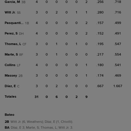
Garcia, M
4
0
0
0
0
2
.256
.718
3B
Witt Jr.
3
0
2
0
1
1
.280
.716
SS
Pasquantino
4
0
0
0
0
2
.157
.499
1B
Perez, S
4
0
0
0
0
2
.152
.491
DH
Thomas, L
3
0
1
0
1
0
.195
.547
CF
Marte, S
3
0
1
0
0
0
.217
.554
RF
Collins
4
0
0
0
0
1
.180
.541
LF
Massey
3
0
0
0
0
1
.174
.469
2B
Díaz, E
3
0
2
0
0
0
.667
1.667
C
Totales
31
0
6
0
2
9
bateo
2B
Witt Jr. (6, Weathers); Díaz, E (1, Chivilli).
BA
Díaz, E 3; Marte, S; Thomas, L; Witt Jr. 3.