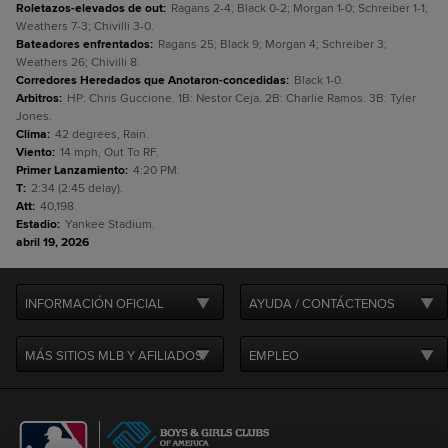
Roletazos-elevados de out
:
Ragans 2-4; Black 0-2; Morgan 1-0; Schreiber 1-1;
Weathers 7-3; Chivilli 3-0.
Bateadores enfrentados
:
Ragans 25; Black 9; Morgan 4; Schreiber 3;
Weathers 26; Chivilli 8.
Corredores Heredados que Anotaron-concedidas
:
Black 1-0.
Arbitros
:
HP: Chris Guccione. 1B: Nestor Ceja. 2B: Charlie Ramos. 3B: Tyler
Jones.
Clima
:
42 degrees, Rain.
Viento
:
14 mph, Out To RF.
Primer Lanzamiento
:
4:20 PM.
T
:
2:34 (2:45 delay).
Att
:
40,198.
Estadio
:
Yankee Stadium.
abril 19, 2026
INFORMACIÓN OFICIAL
AYUDA / CONTÁCTENOS
MÁS SITIOS MLB Y AFILIADOS
EMPLEO