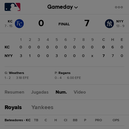
Cambio
0
7
KC
NYY
de
JUEGO
FINAL
7 - 15
13 - 9
ACTUALIZADO:
puntuación:
NYY
FINAL
7
1
2
3
4
5
6
7
8
9
C
H
E
KC
KC
0
0
0
0
0
0
0
0
0
0
6
0
0
NYY
3
1
0
0
3
0
0
0
x
7
7
0
G
:
Weathers
P
:
Ragans
1 - 2
|
3.18 EFE
0 - 4
|
6.00 EFE
Resumen
Jugadas
Num.
Video
Royals
Yankees
Bateadores - KC
TB
C
H
CI
BB
P
PRO
OPS