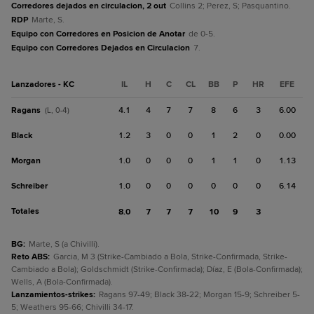
Corredores dejados en circulacion, 2 out
Collins 2; Perez, S; Pasquantino.
RDP
Marte, S.
Equipo con Corredores en Posicion de Anotar
de 0-5.
Equipo con Corredores Dejados en Circulacion
7.
Lanzadores - KC
IL
H
C
CL
BB
P
HR
EFE
Ragans
4.1
4
7
7
8
6
3
6.00
(L, 0-4)
Black
1.2
3
0
0
1
2
0
0.00
Morgan
1.0
0
0
0
1
1
0
1.13
Schreiber
1.0
0
0
0
0
0
0
6.14
Totales
8.0
7
7
7
10
9
3
BG
:
Marte, S (a Chivilli).
Reto ABS
:
Garcia, M 3 (Strike-Cambiado a Bola, Strike-Confirmada, Strike-
Cambiado a Bola); Goldschmidt (Strike-Confirmada); Díaz, E (Bola-Confirmada);
Wells, A (Bola-Confirmada).
Lanzamientos-strikes
:
Ragans 97-49; Black 38-22; Morgan 15-9; Schreiber 5-
5; Weathers 95-66; Chivilli 34-17.