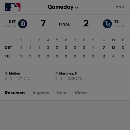
Cambio
7
2
DET
TB
de
JUEGO
FINAL
25 - 38
36 - 23
ACTUALIZADO:
puntuación:
TB
FINAL
2
1
2
3
4
5
6
7
8
9
C
H
E
DET
DET
1
1
1
3
0
0
0
0
1
7
13
0
7
TB
1
1
0
0
0
0
0
0
0
2
4
0
G
:
Melton
P
:
Martinez, N
2 - 0
|
1.74 EFE
5 - 2
|
2.29 EFE
Resumen
Jugadas
Num.
Video