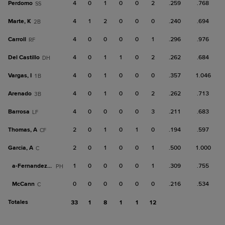
Perdomo
4
0
1
0
0
2
.259
.768
SS
Marte, K
4
1
2
0
0
0
.240
.694
2B
Carroll
4
0
0
0
0
1
.296
.976
RF
Del Castillo
4
0
1
1
0
2
.262
.684
DH
Vargas, I
4
0
1
0
0
0
.357
1.046
1B
Arenado
4
0
1
0
0
2
.262
.713
3B
Barrosa
4
0
0
0
0
3
.211
.683
LF
Thomas, A
2
0
1
0
1
0
.194
.597
CF
Garcia, A
2
0
1
0
0
1
.500
1.000
C
a-
Fernandez, Jo
1
0
0
0
0
1
.309
.755
PH
McCann
0
0
0
0
0
0
.216
.534
C
Totales
33
1
8
1
1
12