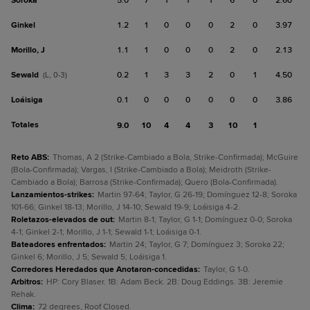
Soroka
5.0
7
1
1
1
6
0
2.60
Ginkel
1.2
1
0
0
0
2
0
3.97
Morillo, J
1.1
1
0
0
0
2
0
2.13
Sewald
0.2
1
3
3
2
0
1
4.50
(L, 0-3)
Loáisiga
0.1
0
0
0
0
0
0
3.86
Totales
9.0
10
4
4
3
10
1
Reto ABS
:
Thomas, A 2 (Strike-Cambiado a Bola, Strike-Confirmada); McGuire
(Bola-Confirmada); Vargas, I (Strike-Cambiado a Bola); Meidroth (Strike-
Cambiado a Bola); Barrosa (Strike-Confirmada); Quero (Bola-Confirmada).
Lanzamientos-strikes
:
Martin 97-64; Taylor, G 26-19; Domínguez 12-8; Soroka
101-66; Ginkel 18-13; Morillo, J 14-10; Sewald 19-9; Loáisiga 4-2.
Roletazos-elevados de out
:
Martin 8-1; Taylor, G 1-1; Domínguez 0-0; Soroka
4-1; Ginkel 2-1; Morillo, J 1-1; Sewald 1-1; Loáisiga 0-1.
Bateadores enfrentados
:
Martin 24; Taylor, G 7; Domínguez 3; Soroka 22;
Ginkel 6; Morillo, J 5; Sewald 5; Loáisiga 1.
Corredores Heredados que Anotaron-concedidas
:
Taylor, G 1-0.
Arbitros
:
HP: Cory Blaser. 1B: Adam Beck. 2B: Doug Eddings. 3B: Jeremie
Rehak.
Clima
:
72 degrees, Roof Closed.