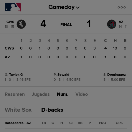
Cambio
4
1
CWS
AZ
de
JUEGO
FINAL
10 - 15
14 - 11
ACTUALIZADO:
puntuación:
AZ
FINAL
1
1
2
3
4
5
6
7
8
9
C
H
E
CWS
CWS
0
0
1
0
0
0
0
0
3
4
10
0
4
AZ
1
0
0
0
0
0
0
0
0
1
8
0
G
:
Taylor, G
P
:
Sewald
S
:
Domínguez
1 - 0
|
3.46 EFE
0 - 3
|
4.50 EFE
5
|
5.00 EFE
Resumen
Jugadas
Num.
Video
White Sox
D-backs
Bateadores - AZ
TB
C
H
CI
BB
P
PRO
OPS