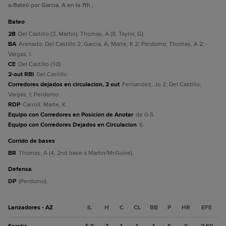
a
-Bateó por Garcia, A en la 7th.
;
bateo
2B
Del Castillo (3, Martin); Thomas, A (8, Taylor, G).
BA
Arenado; Del Castillo 2; Garcia, A; Marte, K 2; Perdomo; Thomas, A 2;
Vargas, I.
CE
Del Castillo (10).
2-out RBI
Del Castillo.
Corredores dejados en circulacion, 2 out
Fernandez, Jo 2; Del Castillo;
Vargas, I; Perdomo.
RDP
Carroll; Marte, K.
Equipo con Corredores en Posicion de Anotar
de 0-5.
Equipo con Corredores Dejados en Circulacion
6.
corrido de bases
BR
Thomas, A (4, 2nd base a Martin/McGuire).
defensa
DP
(Perdomo).
Lanzadores - AZ
IL
H
C
CL
BB
P
HR
EFE