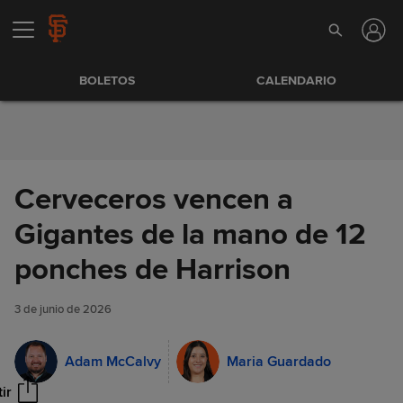
Saltar al Contenido
BOLETOS
CALENDARIO
Cerveceros vencen a
Gigantes de la mano de 12
ponches de Harrison
Cerveceros vencen a Gigantes
Compartir
de la mano de 12 ponches de
3 de junio de 2026
Harrison
Adam McCalvy
Maria Guardado
ir