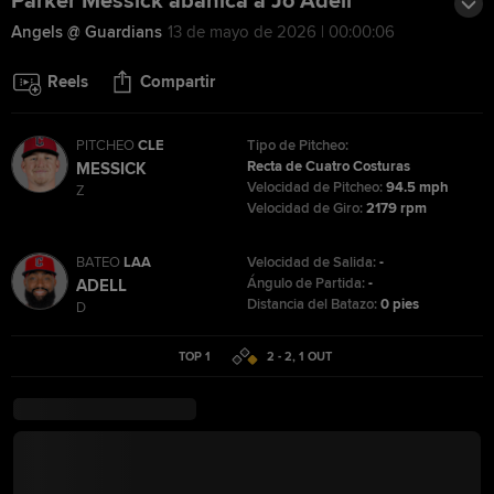
Parker Messick abanica a Jo Adell
Angels @ Guardians
13 de mayo de 2026 | 00:00:06
Reels
Compartir
PITCHEO
CLE
Tipo de Pitcheo:
Recta de Cuatro Costuras
MESSICK
Velocidad de Pitcheo:
94.5 mph
Z
Velocidad de Giro:
2179 rpm
BATEO
LAA
Velocidad de Salida:
-
Ángulo de Partida:
-
ADELL
Distancia del Batazo:
0 pies
D
TOP 1
2 - 2
,
1
OUT