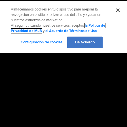
Almacenamos cookies en tu dispositivo para mejorar la
navegación en el sitio, analizar el uso del sitio y ayudar en
nuestros esfuerzos de marketing.
Al seguir utilizando nuestros servicios, aceptas
la Política de
Privacidad de MLB
y
el Acuerdo de Términos de Uso
.
Configuración de cookies
De Acuerdo
Información Oficial
Ayuda / Contáctenos
Información de Accesibilidad
Empleo
Diversidad