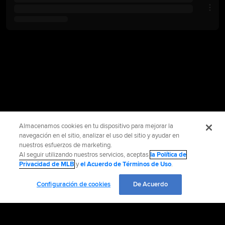
Almacenamos cookies en tu dispositivo para mejorar la
navegación en el sitio, analizar el uso del sitio y ayudar en
nuestros esfuerzos de marketing.
Al seguir utilizando nuestros servicios, aceptas
la Política de
Privacidad de MLB
y
el Acuerdo de Términos de Uso
.
Configuración de cookies
De Acuerdo