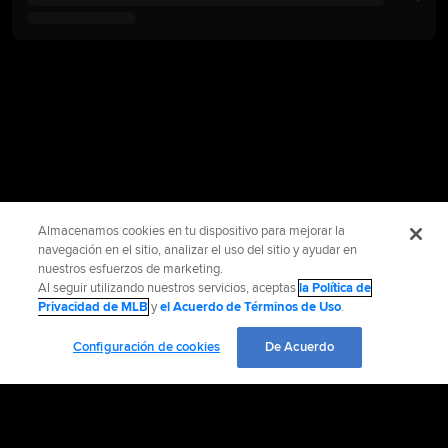
Almacenamos cookies en tu dispositivo para mejorar la
navegación en el sitio, analizar el uso del sitio y ayudar en
nuestros esfuerzos de marketing.
Al seguir utilizando nuestros servicios, aceptas
la Política de
Privacidad de MLB
y
el Acuerdo de Términos de Uso
.
Configuración de cookies
De Acuerdo