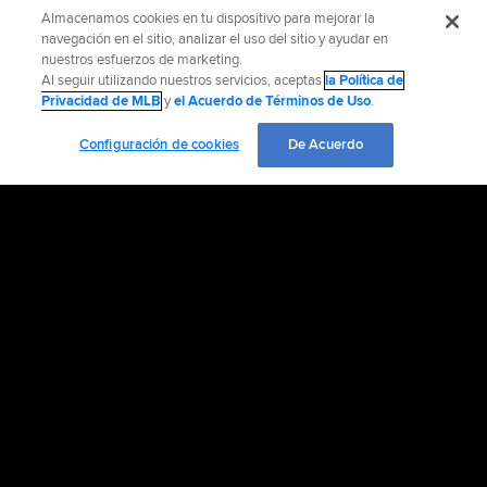
Almacenamos cookies en tu dispositivo para mejorar la
navegación en el sitio, analizar el uso del sitio y ayudar en
nuestros esfuerzos de marketing.
Al seguir utilizando nuestros servicios, aceptas
la Política de
Privacidad de MLB
y
el Acuerdo de Términos de Uso
.
Configuración de cookies
De Acuerdo
Información Oficial
Ayuda / Contáctenos
Información de Accesibilidad
Empleo
Diversidad