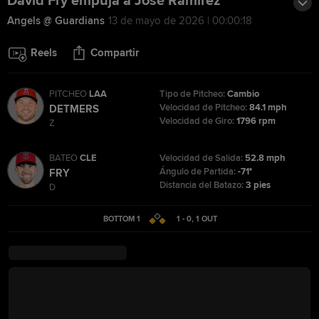
David Fry empuja a José Ramírez
Angels @ Guardians
13 de mayo de 2026 | 00:00:18
Reels
Compartir
PITCHEO
LAA
Tipo de Pitcheo:
Cambio
Velocidad de Pitcheo:
84.1 mph
DETMERS
Velocidad de Giro:
1796 rpm
Z
BATEO
CLE
Velocidad de Salida:
52.8 mph
Ángulo de Partida:
-71°
FRY
Distancia del Batazo:
3 pies
D
BOTTOM 1
1 - 0
,
1
OUT