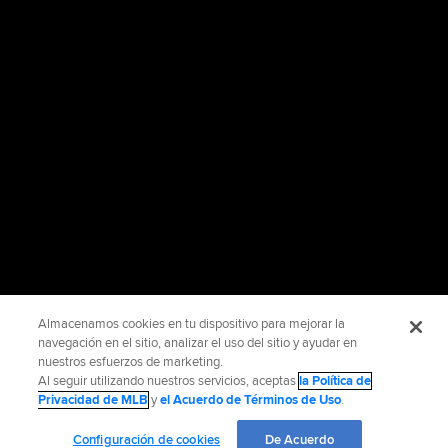
Almacenamos cookies en tu dispositivo para mejorar la
navegación en el sitio, analizar el uso del sitio y ayudar en
nuestros esfuerzos de marketing.
Al seguir utilizando nuestros servicios, aceptas
la Política de
Privacidad de MLB
y
el Acuerdo de Términos de Uso
.
Configuración de cookies
De Acuerdo