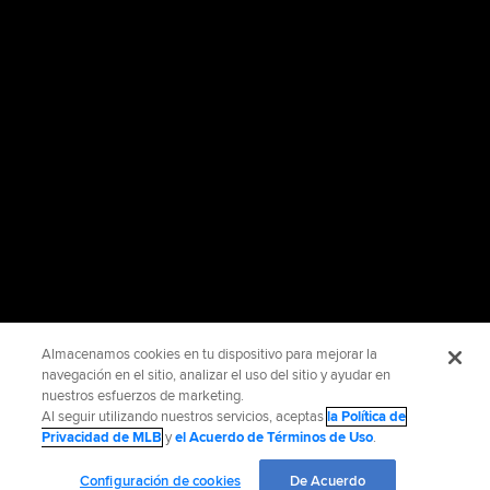
Almacenamos cookies en tu dispositivo para mejorar la
navegación en el sitio, analizar el uso del sitio y ayudar en
nuestros esfuerzos de marketing.
Al seguir utilizando nuestros servicios, aceptas
la Política de
Privacidad de MLB
y
el Acuerdo de Términos de Uso
.
Configuración de cookies
De Acuerdo