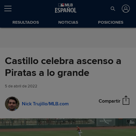
Saltar al Contenido
RESULTADOS
NOTICIAS
POSICIONES
Castillo celebra ascenso a
Castillo celebra ascenso a
Piratas a lo grande
Compartir
Piratas a lo grande
5 de abril de 2022
Compartir
Nick Trujillo/MLB.com