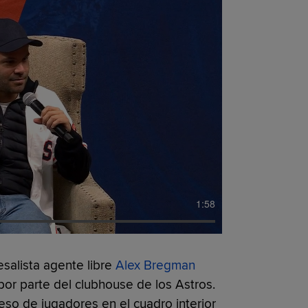
1:58
salista agente libre
Alex Bregman
or parte del clubhouse de los Astros.
eso de jugadores en el cuadro interior