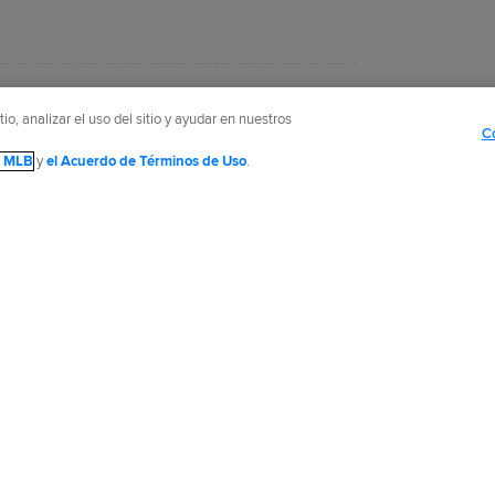
cTaggart, ha cubierto a los Astros desde
o, analizar el uso del sitio y ayudar en nuestros
.
C
de MLB
y
el Acuerdo de Términos de Uso
.