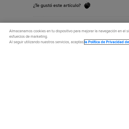
¿Te gustó este artículo?
El reportero principal del club, Brian M
Almacenamos cookies en tu dispositivo para mejorar la navegación en el siti
el 2004 y para MLB.com desde el 2009
esfuerzos de marketing.
Al seguir utilizando nuestros servicios, aceptas
la Política de Privacidad 