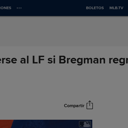
IONES
BOLETOS
MLB.TV
se al LF si Bregman regr
Compartir