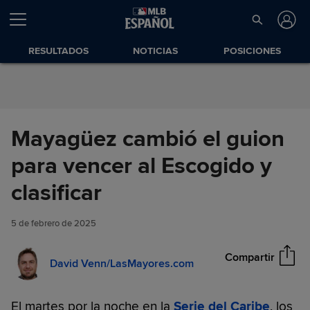
Saltar al Contenido
RESULTADOS
NOTICIAS
POSICIONES
Mayagüez cambió el guion
para vencer al Escogido y
Mayagüez cambió el guion
clasificar
Compartir
para vencer al Escogido y
clasificar
5 de febrero de 2025
Compartir
David Venn/LasMayores.com
El martes por la noche en la
Serie del Caribe
, los