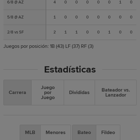
6/8 @ AZ
6/8 @ AZ
4
0
0
0
0
0
1
0
5/8 @ AZ
5/8 @ AZ
1
0
0
0
0
0
0
0
2/8 vs SF
2/8 vs SF
2
1
1
0
0
1
0
0
Juegos por posición:
1B
(43)
LF
(37)
RF
(3)
Estadísticas
Juego
Bateador vs.
Carrera
por
Divididas
Lanzador
Juego
MLB
Menores
Bateo
Fildeo