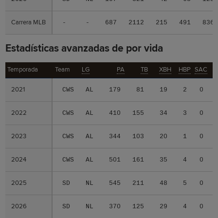
Carrera MLB
Carrera MLB
-
-
687
2112
215
491
836
Estadísticas avanzadas de por vida
Temporada
Temporada
Team
LG
PA
TB
XBH
HBP
SAC
2021
2021
CWS
AL
179
81
19
2
0
2022
2022
CWS
AL
410
155
34
3
0
2023
2023
CWS
AL
344
103
20
1
0
2024
2024
CWS
AL
501
161
35
4
0
2025
2025
SD
NL
545
211
48
5
0
2026
2026
SD
NL
370
125
29
4
0