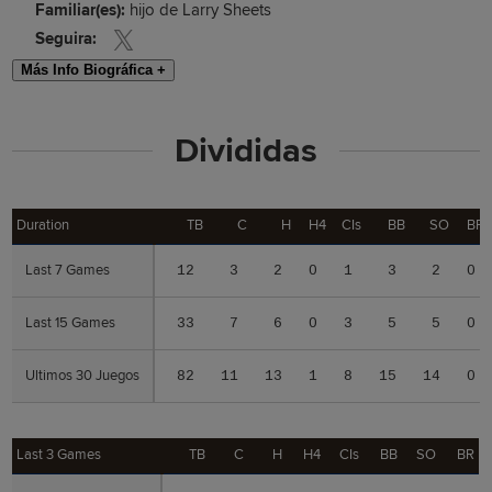
Familiar(es):
hijo de Larry Sheets
Seguira:
Más Info Biográfica +
Divididas
Duration
Duration
TB
C
H
H4
CIs
BB
SO
BR
Last 7 Games
Last 7 Games
12
3
2
0
1
3
2
0
Last 15 Games
Last 15 Games
33
7
6
0
3
5
5
0
Ultimos 30 Juegos
Ultimos 30 Juegos
82
11
13
1
8
15
14
0
Last 3 Games
Last 3 Games
TB
C
H
H4
CIs
BB
SO
BR