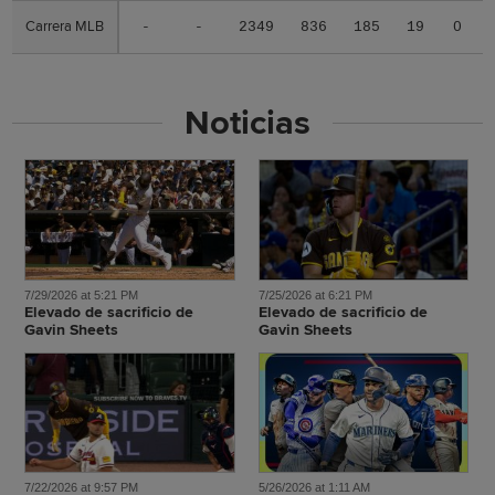
Carrera MLB
Carrera MLB
-
-
2349
836
185
19
0
Noticias
7/29/2026 at 5:21 PM
7/25/2026 at 6:21 PM
Elevado de sacrificio de
Elevado de sacrificio de
Gavin Sheets
Gavin Sheets
7/22/2026 at 9:57 PM
5/26/2026 at 1:11 AM