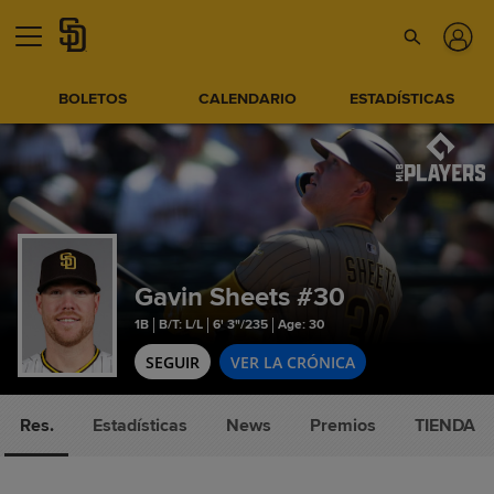
BOLETOS
CALENDARIO
ESTADÍSTICAS
Gavin Sheets
#30
1B
B/T: L/L
6' 3"/235
Age: 30
SEGUIR
VER LA CRÓNICA
Res.
Estadísticas
News
Premios
TIENDA