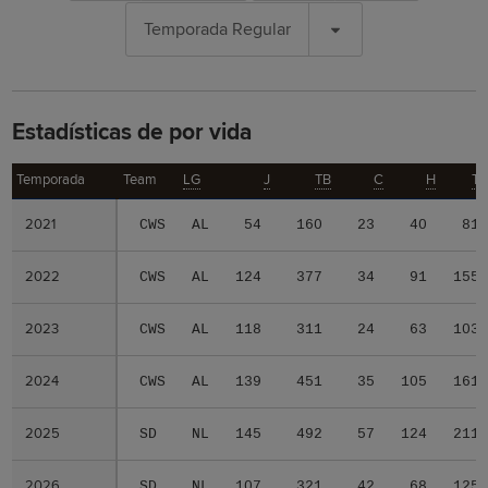
Temporada Regular
Estadísticas de por vida
Temporada
Temporada
Team
LG
J
TB
C
H
T
2021
2021
CWS
AL
54
160
23
40
81
2022
2022
CWS
AL
124
377
34
91
155
2023
2023
CWS
AL
118
311
24
63
103
2024
2024
CWS
AL
139
451
35
105
161
2025
2025
SD
NL
145
492
57
124
211
2026
2026
SD
NL
107
321
42
68
125