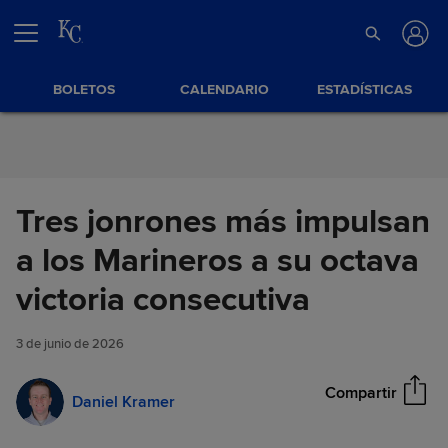
Saltar al Contenido
BOLETOS
CALENDARIO
ESTADÍSTICAS
Tres jonrones más impulsan
a los Marineros a su octava
Tres jonrones más impulsan a
victoria consecutiva
Compartir
los Marineros a su octava
victoria consecutiva
3 de junio de 2026
Compartir
Daniel Kramer