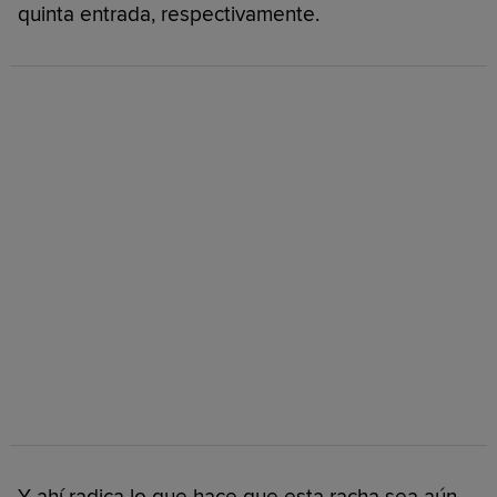
quinta entrada, respectivamente.
Y ahí radica lo que hace que esta racha sea aún