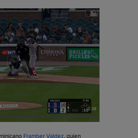
0:38
ominicano
Framber Valdez
, quien