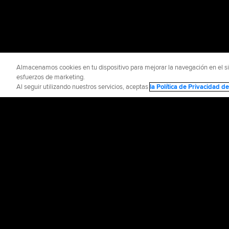
Almacenamos cookies en tu dispositivo para mejorar la navegación en el siti
esfuerzos de marketing.
Al seguir utilizando nuestros servicios, aceptas
la Política de Privacidad 
Información Oficial
Ayuda / 
Términos de Uso
P
©
2026
MLB Advance