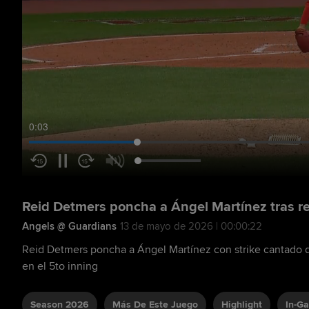
0:04
Reid Detmers poncha a Ángel Martínez tras r
Angels @ Guardians
13 de mayo de 2026 | 00:00:22
Reid Detmers poncha a Ángel Martínez con strike cantado 
en el 5to inning
Season 2026
Más De Este Juego
Highlight
In-G