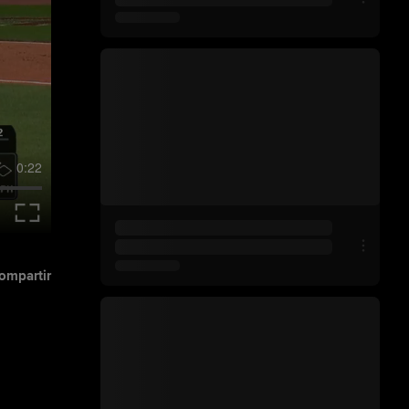
0:22
ompartir