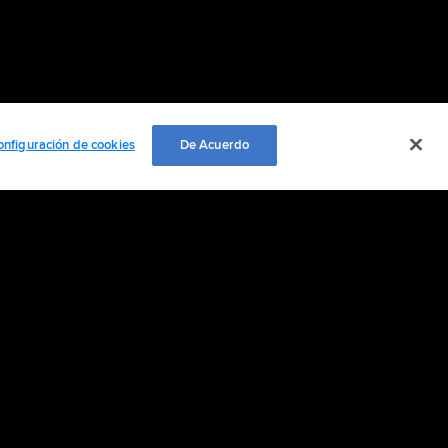
onfiguración de cookies
De Acuerdo
 nosotros
ación personal
Cookie Settings