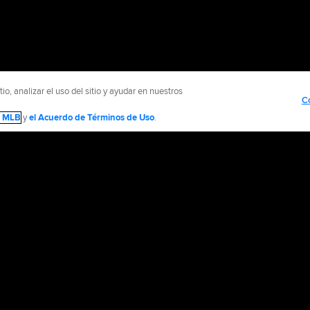
o, analizar el uso del sitio y ayudar en nuestros
C
de MLB
y
el Acuerdo de Términos de Uso
.
Contáctenos
Información de Accesibilidad
Empleo
Promocionar con
olítica de Privacidad
Avisos Legales
Contáctanos
No vender ni compartir mi inform
d Media, LP. All rights reserved.