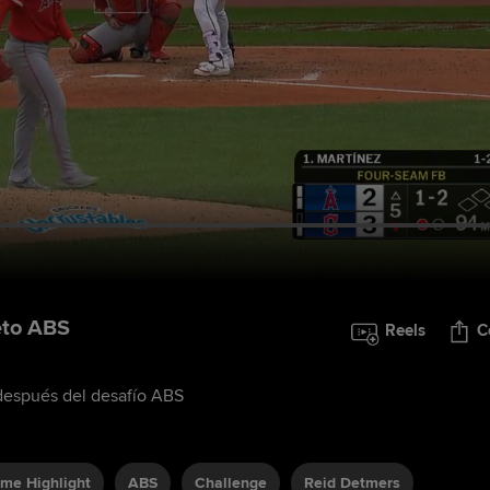
eto ABS
Reels
C
después del desafío ABS
ame Highlight
ABS
Challenge
Reid Detmers