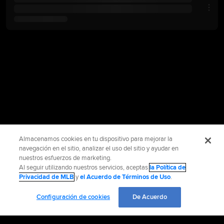
Almacenamos cookies en tu dispositivo para mejorar la
navegación en el sitio, analizar el uso del sitio y ayudar en
nuestros esfuerzos de marketing.
Al seguir utilizando nuestros servicios, aceptas
la Política de
Privacidad de MLB
y
el Acuerdo de Términos de Uso
.
Configuración de cookies
De Acuerdo