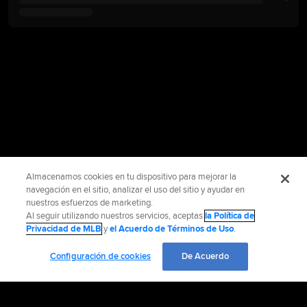
Almacenamos cookies en tu dispositivo para mejorar la
navegación en el sitio, analizar el uso del sitio y ayudar en
nuestros esfuerzos de marketing.
Al seguir utilizando nuestros servicios, aceptas
la Política de
Privacidad de MLB
y
el Acuerdo de Términos de Uso
.
Configuración de cookies
De Acuerdo