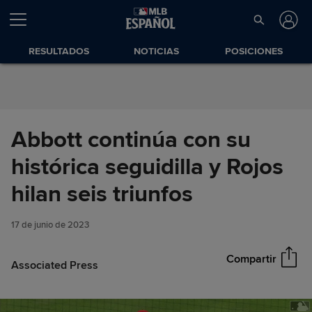
Saltar al Contenido
RESULTADOS
NOTICIAS
POSICIONES
Abbott continúa con su
histórica seguidilla y Rojos
Abbott continúa con su
hilan seis triunfos
Compartir
histórica seguidilla y Rojos
hilan seis triunfos
17 de junio de 2023
Compartir
Associated Press