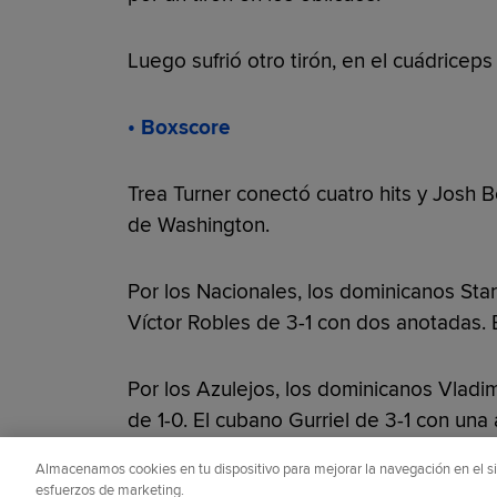
Luego sufrió otro tirón, en el cuádricep
• Boxscore
Trea Turner conectó cuatro hits y Josh B
de Washington.
Por los Nacionales, los dominicanos Sta
Víctor Robles de 3-1 con dos anotadas.
Por los Azulejos, los dominicanos Vladim
de 1-0. El cubano Gurriel de 3-1 con una
Almacenamos cookies en tu dispositivo para mejorar la navegación en el siti
¿Te gustó este artículo?
esfuerzos de marketing.