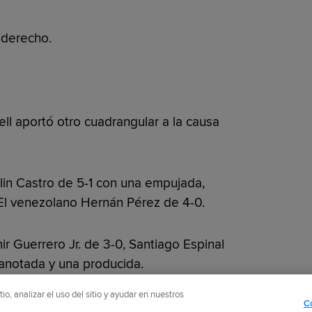
s derecho.
ell aportó otro cuadrangular a la causa
rlin Castro de 5-1 con una empujada,
 El venezolano Hernán Pérez de 4-0.
ir Guerrero Jr. de 3-0, Santiago Espinal
 anotada y una producida.
o, analizar el uso del sitio y ayudar en nuestros
C