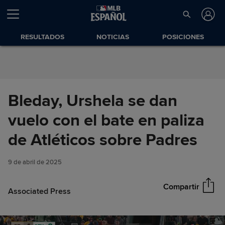
Saltar al Contenido
RESULTADOS
NOTICIAS
POSICIONES
Bleday, Urshela se dan
vuelo con el bate en paliza
Bleday, Urshela se dan vuelo
de Atléticos sobre Padres
Compartir
con el bate en paliza de
Atléticos sobre Padres
9 de abril de 2025
Compartir
Associated Press