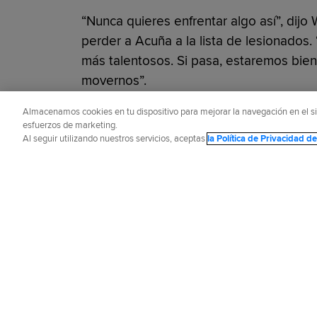
“Nunca quieres enfrentar algo así”, dijo
perder a Acuña a la lista de lesionados.
más talentosos. Si pasa, estaremos bie
movernos”.
Almacenamos cookies en tu dispositivo para mejorar la navegación en el siti
¿Te gustó este artículo?
esfuerzos de marketing.
Al seguir utilizando nuestros servicios, aceptas
la Política de Privacidad 