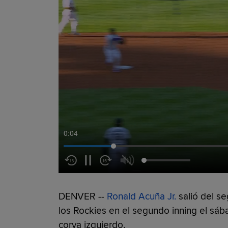
0:05
DENVER --
Ronald Acuña Jr.
salió del se
los Rockies en el segundo inning el sáb
corva izquierdo.