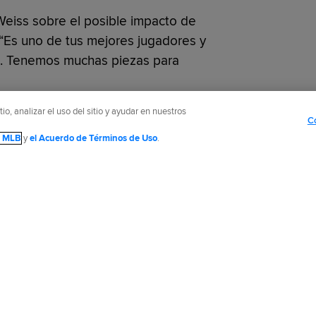
 Weiss sobre el posible impacto de
 “Es uno de tus mejores jugadores y
n. Tenemos muchas piezas para
o, analizar el uso del sitio y ayudar en nuestros
C
de MLB
y
el Acuerdo de Términos de Uso
.